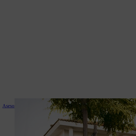
Asesoramiento experto y servicio STIHL en tu tienda especialista