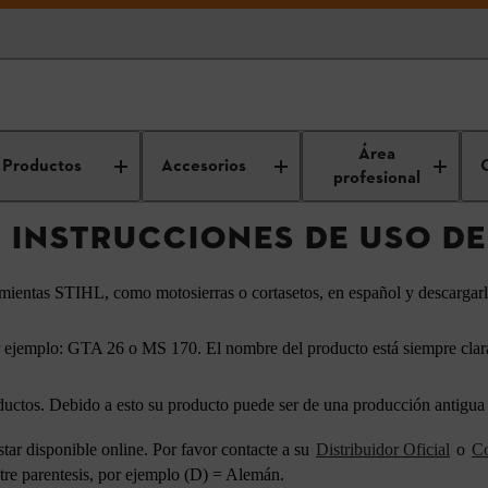
Encuentre las instrucciones de uso de STIHL
Área
Productos
Accesorios
profesional
 INSTRUCCIONES DE USO DE
ramientas STIHL, como motosierras o cortasetos, en español y descargar
 ejemplo: GTA 26 o MS 170. El nombre del producto está siempre clara
uctos. Debido a esto su producto puede ser de una producción antigua a
tar disponible online. Por favor contacte a su
Distribuidor Oficial
o
Co
tre parentesis, por ejemplo (D) = Alemán.