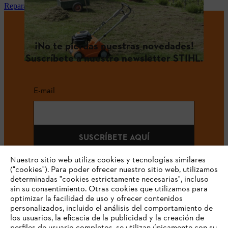
Reparación y mantenimiento STIHL en tu tienda especialista
¡No te pierdas nuestras novedades!
Suscríbete a nuestro newsletter STIHL.
E-mail
SUSCRÍBETE AQUÍ
Nuestro sitio web utiliza cookies y tecnologías similares
("cookies"). Para poder ofrecer nuestro sitio web, utilizamos
determinadas "cookies estrictamente necesarias", incluso
#STIHLCOLOMBIA
sin su consentimiento. Otras cookies que utilizamos para
optimizar la facilidad de uso y ofrecer contenidos
personalizados, incluido el análisis del comportamiento de
los usuarios, la eficacia de la publicidad y la creación de