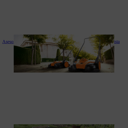
Asesoramiento experto y servicio STIHL en tu tienda especialista