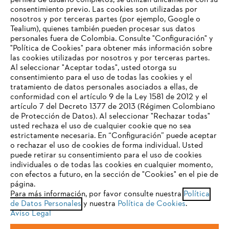
perfiles de usuario completos, se utilizan únicamente con su
consentimiento previo. Las cookies son utilizadas por
nosotros y por terceras partes (por ejemplo, Google o
Tealium), quienes también pueden procesar sus datos
personales fuera de Colombia. Consulte "Configuración" y
Nuestra empresa
"Política de Cookies" para obtener más información sobre
las cookies utilizadas por nosotros y por terceras partes.
Al seleccionar "Aceptar todas", usted otorga su
consentimiento para el uso de todas las cookies y el
Preguntas frecuentes
tratamiento de datos personales asociados a ellas, de
TU NAVEGADOR NO ES
conformidad con el artículo 9 de la Ley 1581 de 2012 y el
COMPATIBLE
artículo 7 del Decreto 1377 de 2013 (Régimen Colombiano
de Protección de Datos). Al seleccionar "Rechazar todas"
usted rechaza el uso de cualquier cookie que no sea
Contacto
estrictamente necesaria. En “Configuración” puede aceptar
El navegador que estás utilizando no es compatible con
o rechazar el uso de cookies de forma individual. Usted
nuestra página web. Para que puedas disfrutar de nuestro
puede retirar su consentimiento para el uso de cookies
contenido, utiliza uno de los siguientes navegadores:
individuales o de todas las cookies en cualquier momento,
con efectos a futuro, en la sección de "Cookies" en el pie de
página.
Política tratamiento de datos personales
Aviso legal
Para más información, por favor consulte nuestra
Política
firefox
chrome
de Datos Personales
y nuestra
Política de Cookies
.
Cookies
Información legal
PTEE y SAGRILAFT
Aviso Legal
safari
edge