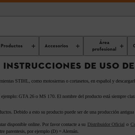
Encuentre las instrucciones de uso de STIHL
Área
Productos
Accesorios
profesional
 INSTRUCCIONES DE USO DE
ramientas STIHL, como motosierras o cortasetos, en español y descargar
 ejemplo: GTA 26 o MS 170. El nombre del producto está siempre clara
uctos. Debido a esto su producto puede ser de una producción antigua a
tar disponible online. Por favor contacte a su
Distribuidor Oficial
o
Co
tre parentesis, por ejemplo (D) = Alemán.