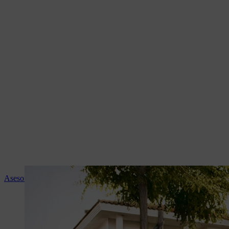
Asesoramiento experto y servicio STIHL en tu tienda especialista