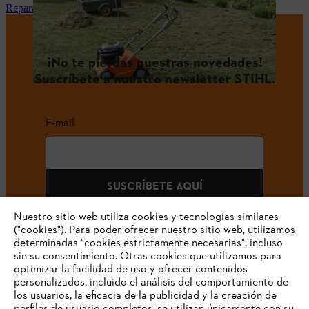
Reparación y mantenimiento STIHL en tu tienda especialista
¡No te pierdas nuestras novedades!
Suscríbete a nuestro newsletter STIHL.
E-mail
SUSCRÍBETE AQUÍ
Nuestro sitio web utiliza cookies y tecnologías similares
("cookies"). Para poder ofrecer nuestro sitio web, utilizamos
determinadas "cookies estrictamente necesarias", incluso
#STIHLCOLOMBIA
sin su consentimiento. Otras cookies que utilizamos para
optimizar la facilidad de uso y ofrecer contenidos
personalizados, incluido el análisis del comportamiento de
los usuarios, la eficacia de la publicidad y la creación de