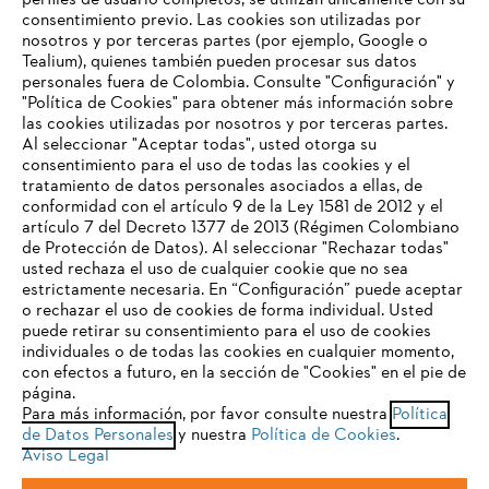
perfiles de usuario completos, se utilizan únicamente con su
consentimiento previo. Las cookies son utilizadas por
nosotros y por terceras partes (por ejemplo, Google o
Tealium), quienes también pueden procesar sus datos
personales fuera de Colombia. Consulte "Configuración" y
Nuestra empresa
"Política de Cookies" para obtener más información sobre
las cookies utilizadas por nosotros y por terceras partes.
Al seleccionar "Aceptar todas", usted otorga su
consentimiento para el uso de todas las cookies y el
Preguntas frecuentes
tratamiento de datos personales asociados a ellas, de
TU NAVEGADOR NO ES
conformidad con el artículo 9 de la Ley 1581 de 2012 y el
COMPATIBLE
artículo 7 del Decreto 1377 de 2013 (Régimen Colombiano
de Protección de Datos). Al seleccionar "Rechazar todas"
usted rechaza el uso de cualquier cookie que no sea
Contacto
estrictamente necesaria. En “Configuración” puede aceptar
El navegador que estás utilizando no es compatible con
o rechazar el uso de cookies de forma individual. Usted
nuestra página web. Para que puedas disfrutar de nuestro
puede retirar su consentimiento para el uso de cookies
contenido, utiliza uno de los siguientes navegadores:
individuales o de todas las cookies en cualquier momento,
con efectos a futuro, en la sección de "Cookies" en el pie de
página.
Política tratamiento de datos personales
Aviso legal
Para más información, por favor consulte nuestra
Política
firefox
chrome
de Datos Personales
y nuestra
Política de Cookies
.
Cookies
Información legal
PTEE y SAGRILAFT
Aviso Legal
safari
edge