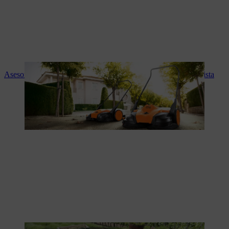
Asesoramiento experto y servicio STIHL en tu tienda especialista