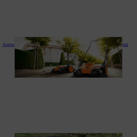
Asesoramiento experto y servicio STIHL en tu tienda especialista