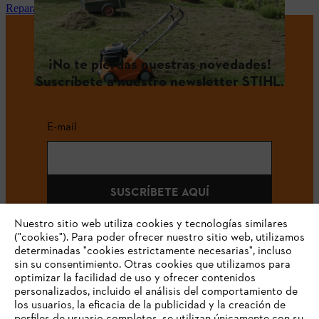
Reparación y mantenimiento STIHL en tu tienda especialista
¡No te pierdas nuestras novedades!
Suscríbete a nuestro newsletter STIHL.
E-mail
SUSCRÍBETE AQUÍ
Nuestro sitio web utiliza cookies y tecnologías similares
("cookies"). Para poder ofrecer nuestro sitio web, utilizamos
determinadas "cookies estrictamente necesarias", incluso
#STIHLCOLOMBIA
sin su consentimiento. Otras cookies que utilizamos para
optimizar la facilidad de uso y ofrecer contenidos
personalizados, incluido el análisis del comportamiento de
los usuarios, la eficacia de la publicidad y la creación de