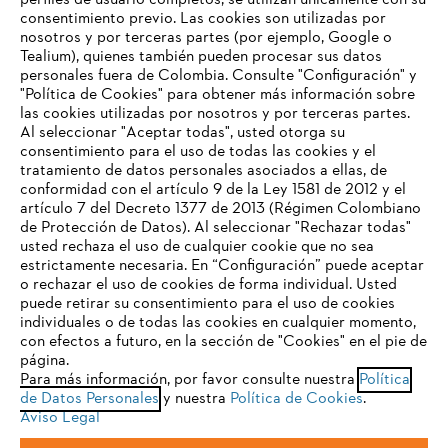
perfiles de usuario completos, se utilizan únicamente con su
consentimiento previo. Las cookies son utilizadas por
nosotros y por terceras partes (por ejemplo, Google o
Tealium), quienes también pueden procesar sus datos
personales fuera de Colombia. Consulte "Configuración" y
Nuestra empresa
"Política de Cookies" para obtener más información sobre
las cookies utilizadas por nosotros y por terceras partes.
Al seleccionar "Aceptar todas", usted otorga su
consentimiento para el uso de todas las cookies y el
Preguntas frecuentes
tratamiento de datos personales asociados a ellas, de
TU NAVEGADOR NO ES
conformidad con el artículo 9 de la Ley 1581 de 2012 y el
COMPATIBLE
artículo 7 del Decreto 1377 de 2013 (Régimen Colombiano
de Protección de Datos). Al seleccionar "Rechazar todas"
usted rechaza el uso de cualquier cookie que no sea
Contacto
estrictamente necesaria. En “Configuración” puede aceptar
El navegador que estás utilizando no es compatible con
o rechazar el uso de cookies de forma individual. Usted
nuestra página web. Para que puedas disfrutar de nuestro
puede retirar su consentimiento para el uso de cookies
contenido, utiliza uno de los siguientes navegadores:
individuales o de todas las cookies en cualquier momento,
con efectos a futuro, en la sección de "Cookies" en el pie de
página.
Política tratamiento de datos personales
Aviso legal
Para más información, por favor consulte nuestra
Política
firefox
chrome
de Datos Personales
y nuestra
Política de Cookies
.
Cookies
Información legal
PTEE y SAGRILAFT
Aviso Legal
safari
edge