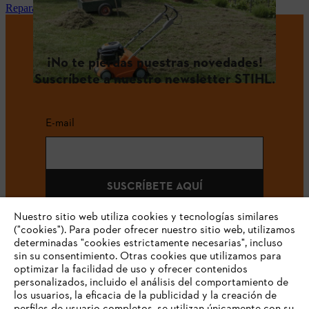
Reparación y mantenimiento STIHL en tu tienda especialista
¡No te pierdas nuestras novedades!
Suscríbete a nuestro newsletter STIHL.
E-mail
SUSCRÍBETE AQUÍ
Nuestro sitio web utiliza cookies y tecnologías similares
("cookies"). Para poder ofrecer nuestro sitio web, utilizamos
determinadas "cookies estrictamente necesarias", incluso
#STIHLCOLOMBIA
sin su consentimiento. Otras cookies que utilizamos para
optimizar la facilidad de uso y ofrecer contenidos
personalizados, incluido el análisis del comportamiento de
los usuarios, la eficacia de la publicidad y la creación de