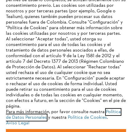
perfiles de usuario completos, se utilizan únicamente con su
consentimiento previo. Las cookies son utilizadas por
nosotros y por terceras partes (por ejemplo, Google o
Tealium), quienes también pueden procesar sus datos
personales fuera de Colombia. Consulte "Configuración" y
Nuestra empresa
"Política de Cookies" para obtener más información sobre
las cookies utilizadas por nosotros y por terceras partes.
Al seleccionar "Aceptar todas", usted otorga su
consentimiento para el uso de todas las cookies y el
Preguntas frecuentes
tratamiento de datos personales asociados a ellas, de
TU NAVEGADOR NO ES
conformidad con el artículo 9 de la Ley 1581 de 2012 y el
COMPATIBLE
artículo 7 del Decreto 1377 de 2013 (Régimen Colombiano
de Protección de Datos). Al seleccionar "Rechazar todas"
usted rechaza el uso de cualquier cookie que no sea
Contacto
estrictamente necesaria. En “Configuración” puede aceptar
El navegador que estás utilizando no es compatible con
o rechazar el uso de cookies de forma individual. Usted
nuestra página web. Para que puedas disfrutar de nuestro
puede retirar su consentimiento para el uso de cookies
contenido, utiliza uno de los siguientes navegadores:
individuales o de todas las cookies en cualquier momento,
con efectos a futuro, en la sección de "Cookies" en el pie de
página.
Política tratamiento de datos personales
Aviso legal
Para más información, por favor consulte nuestra
Política
firefox
chrome
de Datos Personales
y nuestra
Política de Cookies
.
Cookies
Información legal
PTEE y SAGRILAFT
Aviso Legal
safari
edge