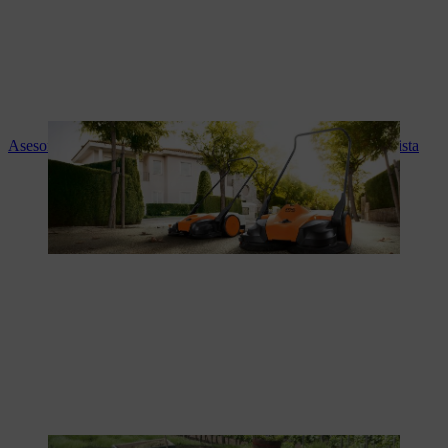
Asesoramiento experto y servicio STIHL en tu tienda especialista