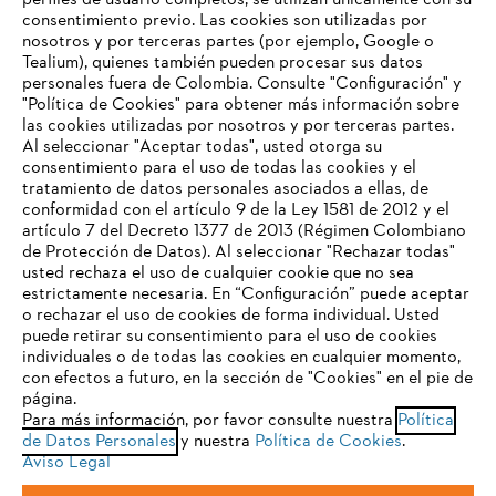
perfiles de usuario completos, se utilizan únicamente con su
consentimiento previo. Las cookies son utilizadas por
nosotros y por terceras partes (por ejemplo, Google o
Tealium), quienes también pueden procesar sus datos
personales fuera de Colombia. Consulte "Configuración" y
Nuestra empresa
"Política de Cookies" para obtener más información sobre
las cookies utilizadas por nosotros y por terceras partes.
Al seleccionar "Aceptar todas", usted otorga su
consentimiento para el uso de todas las cookies y el
Preguntas frecuentes
tratamiento de datos personales asociados a ellas, de
TU NAVEGADOR NO ES
conformidad con el artículo 9 de la Ley 1581 de 2012 y el
COMPATIBLE
artículo 7 del Decreto 1377 de 2013 (Régimen Colombiano
de Protección de Datos). Al seleccionar "Rechazar todas"
usted rechaza el uso de cualquier cookie que no sea
Contacto
estrictamente necesaria. En “Configuración” puede aceptar
El navegador que estás utilizando no es compatible con
o rechazar el uso de cookies de forma individual. Usted
nuestra página web. Para que puedas disfrutar de nuestro
puede retirar su consentimiento para el uso de cookies
contenido, utiliza uno de los siguientes navegadores:
individuales o de todas las cookies en cualquier momento,
con efectos a futuro, en la sección de "Cookies" en el pie de
página.
Política tratamiento de datos personales
Aviso legal
Para más información, por favor consulte nuestra
Política
firefox
chrome
de Datos Personales
y nuestra
Política de Cookies
.
Cookies
Información legal
PTEE y SAGRILAFT
Aviso Legal
safari
edge