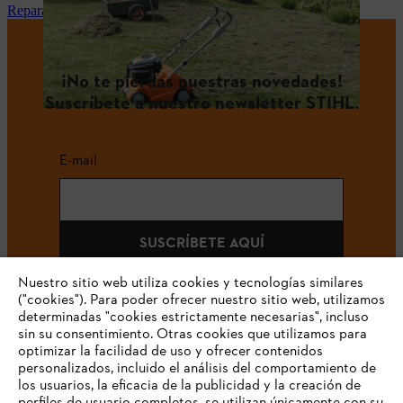
Reparación y mantenimiento STIHL en tu tienda especialista
¡No te pierdas nuestras novedades!
Suscríbete a nuestro newsletter STIHL.
E-mail
SUSCRÍBETE AQUÍ
Nuestro sitio web utiliza cookies y tecnologías similares
("cookies"). Para poder ofrecer nuestro sitio web, utilizamos
determinadas "cookies estrictamente necesarias", incluso
#STIHLCOLOMBIA
sin su consentimiento. Otras cookies que utilizamos para
optimizar la facilidad de uso y ofrecer contenidos
personalizados, incluido el análisis del comportamiento de
los usuarios, la eficacia de la publicidad y la creación de