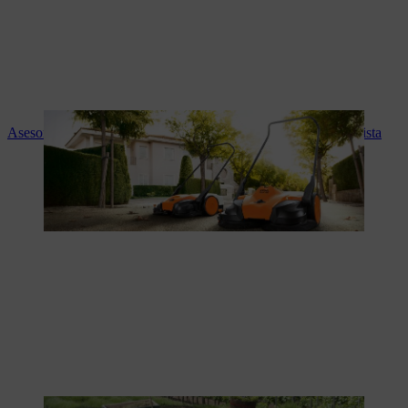
Asesoramiento experto y servicio STIHL en tu tienda especialista