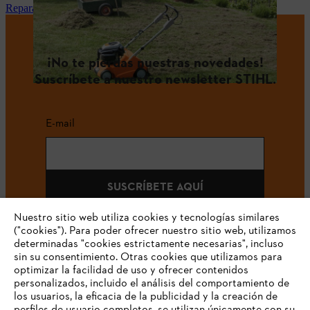
Reparación y mantenimiento STIHL en tu tienda especialista
¡No te pierdas nuestras novedades!
Suscríbete a nuestro newsletter STIHL.
E-mail
SUSCRÍBETE AQUÍ
Nuestro sitio web utiliza cookies y tecnologías similares
("cookies"). Para poder ofrecer nuestro sitio web, utilizamos
determinadas "cookies estrictamente necesarias", incluso
#STIHLCOLOMBIA
sin su consentimiento. Otras cookies que utilizamos para
optimizar la facilidad de uso y ofrecer contenidos
personalizados, incluido el análisis del comportamiento de
los usuarios, la eficacia de la publicidad y la creación de