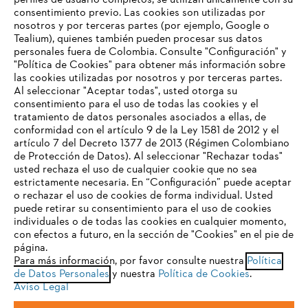
perfiles de usuario completos, se utilizan únicamente con su
consentimiento previo. Las cookies son utilizadas por
nosotros y por terceras partes (por ejemplo, Google o
Tealium), quienes también pueden procesar sus datos
personales fuera de Colombia. Consulte "Configuración" y
Nuestra empresa
"Política de Cookies" para obtener más información sobre
las cookies utilizadas por nosotros y por terceras partes.
Al seleccionar "Aceptar todas", usted otorga su
consentimiento para el uso de todas las cookies y el
Preguntas frecuentes
tratamiento de datos personales asociados a ellas, de
TU NAVEGADOR NO ES
conformidad con el artículo 9 de la Ley 1581 de 2012 y el
COMPATIBLE
artículo 7 del Decreto 1377 de 2013 (Régimen Colombiano
de Protección de Datos). Al seleccionar "Rechazar todas"
usted rechaza el uso de cualquier cookie que no sea
Contacto
estrictamente necesaria. En “Configuración” puede aceptar
El navegador que estás utilizando no es compatible con
o rechazar el uso de cookies de forma individual. Usted
nuestra página web. Para que puedas disfrutar de nuestro
puede retirar su consentimiento para el uso de cookies
contenido, utiliza uno de los siguientes navegadores:
individuales o de todas las cookies en cualquier momento,
con efectos a futuro, en la sección de "Cookies" en el pie de
página.
Política tratamiento de datos personales
Aviso legal
Para más información, por favor consulte nuestra
Política
firefox
chrome
de Datos Personales
y nuestra
Política de Cookies
.
Cookies
Información legal
PTEE y SAGRILAFT
Aviso Legal
safari
edge