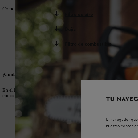
Cómo funciona la sustitución de los componentes:
Filtro de aire
Bujía
Filtro de combustible
¡Cuida tu máquina STIHL y no te decepcionará!
En el kit de servicio STIHL encontrarás todas las piezas originales 
cómoda. Si tienes alguna pregunta, ponte en contacto con tu
distribu
TU NAVEG
El navegador que 
nuestro contenido