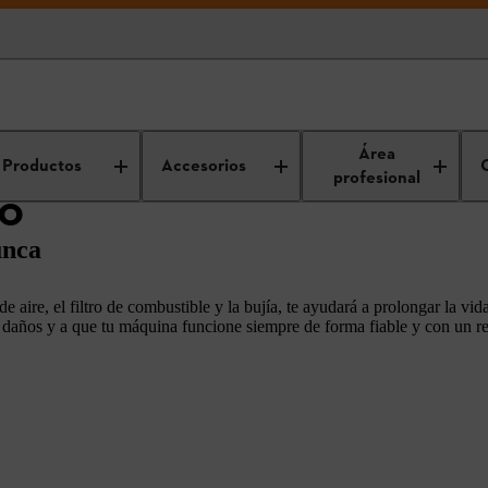
Kits de servicio
Área
Productos
Accesorios
profesional
IO
unca
e aire, el filtro de combustible y la bujía, te ayudará a prolongar la vi
s daños y a que tu máquina funcione siempre de forma fiable y con un r