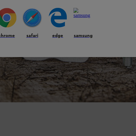
chrome
safari
edge
samsung