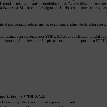
L donde registres el equipo adquirido. (
https://www.stihl.com.co/es/mys
ntía 24 meses). Si solo cumples alguna de las dos condiciones expresadas
ente al mencionado anteriormente, se aplicará el plazo de garantía esp
 las mismas será efectuada por STIHL S.A.S. al distribuidor oficial que 
La demora en el suministro de las piezas por causa no imputable a STIH
no autorizados por STIHL S.A.S.
mbio no originales o no aprobadas por el fabricante.