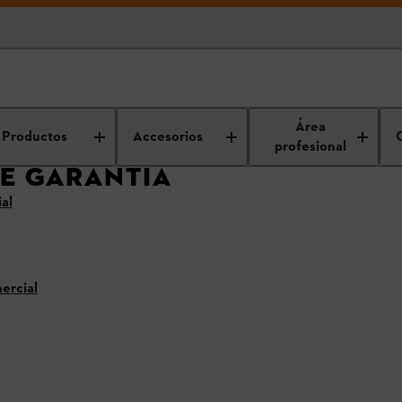
diciones de garantía
Área
Productos
Accesorios
profesional
E GARANTÍA
ial
ercial