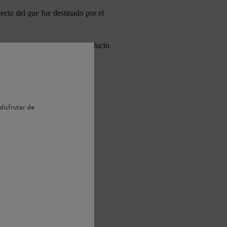
ecto del que fue destinado por el
nual de instrucciones del producto
disfrutar de