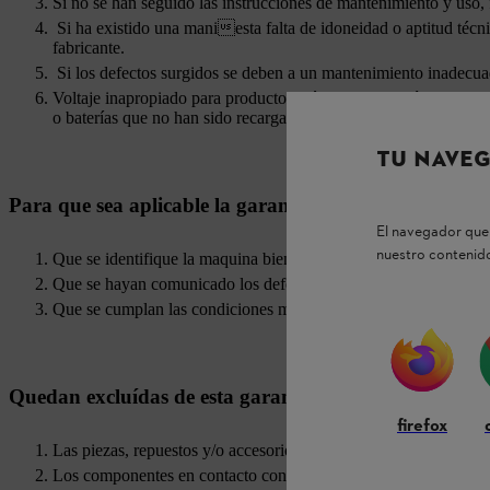
Si no se han seguido las instrucciones de mantenimiento y uso, f
Si ha existido una maniesta falta de idoneidad o aptitud técnic
fabricante.
Si los defectos surgidos se deben a un mantenimiento inadecuad
Voltaje inapropiado para productos eléctricos y baterías que h
o baterías que no han sido recargadas apropiadamente y que han
TU NAVEG
Para que sea aplicable la garantía, deberán cumplirse l
El navegador que 
nuestro contenido
Que se identifique la maquina bien sea por: serial, tarjeta de gar
Que se hayan comunicado los defectos durante el plazo de gara
Que se cumplan las condiciones mencionadas en el presente cer
Quedan excluídas de esta garantía:
firefox
Las piezas, repuestos y/o accesorios, sometidos a un desgaste n
Los componentes en contacto con agentes externos.