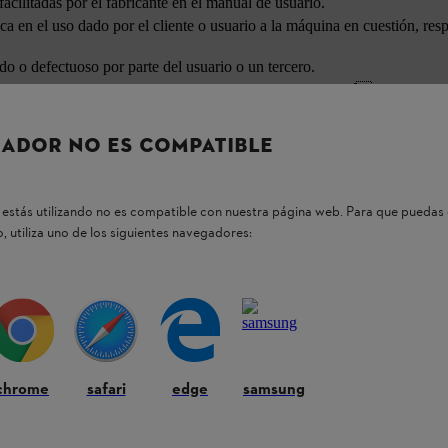
acilitadas por el fabricante en el manual de usuario.
a en el uso dado por el cliente o usuario a la máquina en cuestión, resp
o o defectuoso por parte del usuario o un tercero.
an sido expuestas a temperaturas que sobrepasan las especícas en el ma
 alcanzado el nivel máximo de vida útil.
ADOR NO ES COMPATIBLE
os siguientes requisitos:
estás utilizando no es compatible con nuestra página web. Para que puedas 
, utiliza uno de los siguientes navegadores:
antia y/o factura de venta.
ntía a un establecimiento autorizado STIHL. S.A.S.
tificado.
chrome
safari
edge
samsung
ormal de uso.