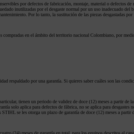
 inservibles por defectos de fabricación, montaje, material o defectos 
 quedado inutilizadas por el desgaste normal por un uso inadecuado del 
ntenimiento. Por lo tanto, la sustitución de las piezas desgastadas por
s compradas en el ámbito del territorio nacional Colombiano, por medio
ad respaldado por una garantía. Si quieres saber cuáles son las condic
articular, tienen un periodo de validez de doce (12) meses a partir de l
antía solo aplica para defectos de fábrica, no se aplica para desgastes 
s STIHL se les otorga un plazo de garantía de doce (12) meses a partir 
cuatro (24) meses de garantía en total, para los equipos descritos al ca