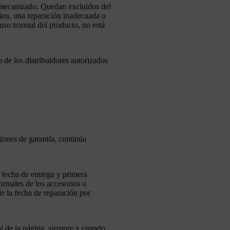
de mecanizado. Quedan excluidos del
bien, una reparación inadecuada o
 uso normal del producto, no está
 de los distribuidores autorizados
iones de garantía, continúa
a fecha de entrega y primera
normales de los accesorios o
de la fecha de reparación por
nal de la página, siempre y cuando