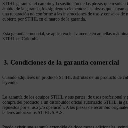
STIHL garantiza el cambio y la sustitución de las piezas que resulten
ámbito de la garantía, los siguientes elementos: las piezas que hayan
una reparación no conforme a las instrucciones de uso y consejos de ma
cubierta por STIHL en el marco de la garantía.
Esta garantía comercial, se aplica exclusivamente en aquellas máquina
STIHL en Colombia.
3. Condiciones de la garantía comercial
Cuando adquieres un producto STIHL disfrutas de un producto de calid
leyendo.
La garantía de los equipos STIHL y sus partes, de usos profesional y p
compra del producto a un distribuidor oficial autorizado STIHL, la gar
repuestos por el uso y/o operación. A las piezas de recambio originale
talleres autorizados STIHL S.A.S.
Puede existir una garantía extendida de doce meses adicionales, veinti