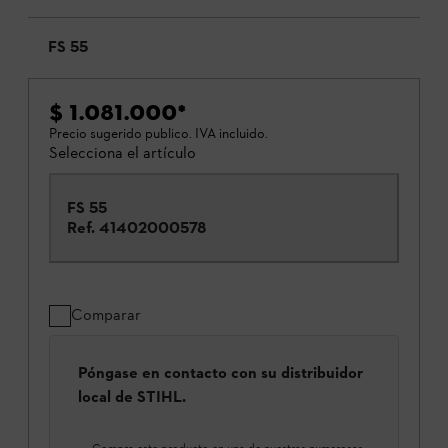
FS 55
$ 1.081.000
*
Precio sugerido publico. IVA incluido.
Selecciona el artículo
FS 55
Ref.
41402000578
Comparar
Póngase en contacto con su distribuidor
local de STIHL.
Compra este producto en una de nuestras numerosas