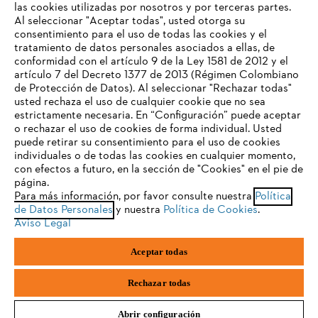
las cookies utilizadas por nosotros y por terceras partes.
Al seleccionar "Aceptar todas", usted otorga su
consentimiento para el uso de todas las cookies y el
Preguntas frecuentes
tratamiento de datos personales asociados a ellas, de
TU NAVEGADOR NO ES
conformidad con el artículo 9 de la Ley 1581 de 2012 y el
COMPATIBLE
artículo 7 del Decreto 1377 de 2013 (Régimen Colombiano
de Protección de Datos). Al seleccionar "Rechazar todas"
usted rechaza el uso de cualquier cookie que no sea
Contacto
estrictamente necesaria. En “Configuración” puede aceptar
El navegador que estás utilizando no es compatible con
o rechazar el uso de cookies de forma individual. Usted
nuestra página web. Para que puedas disfrutar de nuestro
puede retirar su consentimiento para el uso de cookies
contenido, utiliza uno de los siguientes navegadores:
individuales o de todas las cookies en cualquier momento,
con efectos a futuro, en la sección de "Cookies" en el pie de
página.
Política tratamiento de datos personales
Aviso legal
Para más información, por favor consulte nuestra
Política
firefox
chrome
de Datos Personales
y nuestra
Política de Cookies
.
Cookies
Información legal
PTEE y SAGRILAFT
Aviso Legal
safari
edge
Aceptar todas
STIHL S.A.S.Parque La Regional Aeropuerto, Interior 30, Rionegro,
samsung
Antioquia, Colombia
Rechazar todas
Abrir configuración