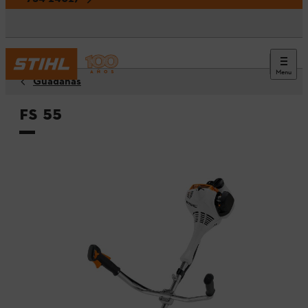
Menu
Guadañas
FS 55