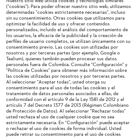
Nuestro sitio web utiliza cookies y tecnologías similares
("cookies"). Para poder ofrecer nuestro sitio web, utilizamos
determinadas "cookies estrictamente necesarias", incluso
#STIHLCOLOMBIA
sin su consentimiento. Otras cookies que utilizamos para
optimizar la facilidad de uso y ofrecer contenidos
personalizados, incluido el análisis del comportamiento de
los usuarios, la eficacia de la publicidad y la creación de
perfiles de usuario completos, se utilizan únicamente con su
consentimiento previo. Las cookies son utilizadas por
nosotros y por terceras partes (por ejemplo, Google o
Tealium), quienes también pueden procesar sus datos
personales fuera de Colombia. Consulte "Configuración" y
Nuestra empresa
"Política de Cookies" para obtener más información sobre
las cookies utilizadas por nosotros y por terceras partes.
Al seleccionar "Aceptar todas", usted otorga su
consentimiento para el uso de todas las cookies y el
Preguntas frecuentes
tratamiento de datos personales asociados a ellas, de
TU NAVEGADOR NO ES
conformidad con el artículo 9 de la Ley 1581 de 2012 y el
COMPATIBLE
artículo 7 del Decreto 1377 de 2013 (Régimen Colombiano
de Protección de Datos). Al seleccionar "Rechazar todas"
usted rechaza el uso de cualquier cookie que no sea
Contacto
estrictamente necesaria. En “Configuración” puede aceptar
El navegador que estás utilizando no es compatible con
o rechazar el uso de cookies de forma individual. Usted
nuestra página web. Para que puedas disfrutar de nuestro
puede retirar su consentimiento para el uso de cookies
contenido, utiliza uno de los siguientes navegadores: