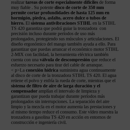
realizar
tareas de corte especialmente difíciles
de forma
muy fiable . Su potente
disco de corte de 350 mm
permite cortar profundidades de hasta 125 mm en
hormigón, piedra, asfalto, acero dulce o tubos de
hierro.
El
sistema antivibraciones STIHL
en la STIHL
TS 420 garantiza que podrá guiar la tronzadora con
precisión incluso durante períodos de uso más
prolongados, protegiendo sus músculos y articulaciones. El
diseño ergonómico del mango también ayuda a ello. Para
garantizar que puedas arrancar el económico motor STIHL
2-MIX con facilidad, la herramienta eléctrica también
cuenta con una
válvula de descompresión
que reduce el
esfuerzo necesario para tirar del cable de arranque.
< p>La
conexión hídrica
suministra agua continuamente
al disco de corte de la tronzadora STIHL TS 420. El agua
retiene el polvo y enfría la rueda de corte, mientras que el
sistema de filtro de aire de larga duración y el
compensador
amplían el intervalo de limpieza y
garantizan que pueda trabajar durante períodos más
prolongados sin interrupciones. La separación del aire
limpio y la mezcla en el motor aumenta las prestaciones y
al mismo tiempo reduce el consumo. Este vídeo muestra la
tronzadora a gasolina TS 420 en acción en entornos de
construcción e ingeniería civil.