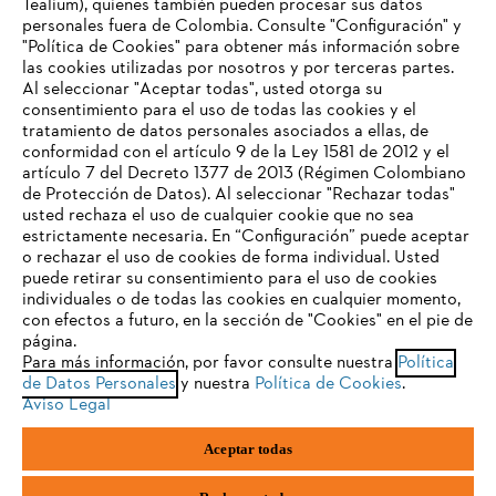
Tealium), quienes también pueden procesar sus datos
personales fuera de Colombia. Consulte "Configuración" y
Nuestra empresa
"Política de Cookies" para obtener más información sobre
las cookies utilizadas por nosotros y por terceras partes.
Al seleccionar "Aceptar todas", usted otorga su
consentimiento para el uso de todas las cookies y el
Preguntas frecuentes
tratamiento de datos personales asociados a ellas, de
TU NAVEGADOR NO ES
conformidad con el artículo 9 de la Ley 1581 de 2012 y el
COMPATIBLE
artículo 7 del Decreto 1377 de 2013 (Régimen Colombiano
de Protección de Datos). Al seleccionar "Rechazar todas"
usted rechaza el uso de cualquier cookie que no sea
Contacto
estrictamente necesaria. En “Configuración” puede aceptar
El navegador que estás utilizando no es compatible con
o rechazar el uso de cookies de forma individual. Usted
nuestra página web. Para que puedas disfrutar de nuestro
puede retirar su consentimiento para el uso de cookies
contenido, utiliza uno de los siguientes navegadores:
individuales o de todas las cookies en cualquier momento,
con efectos a futuro, en la sección de "Cookies" en el pie de
página.
Política tratamiento de datos personales
Aviso legal
Para más información, por favor consulte nuestra
Política
firefox
chrome
de Datos Personales
y nuestra
Política de Cookies
.
Cookies
Información legal
PTEE y SAGRILAFT
Aviso Legal
safari
edge
Aceptar todas
STIHL S.A.S.Parque La Regional Aeropuerto, Interior 30, Rionegro,
samsung
Antioquia, Colombia