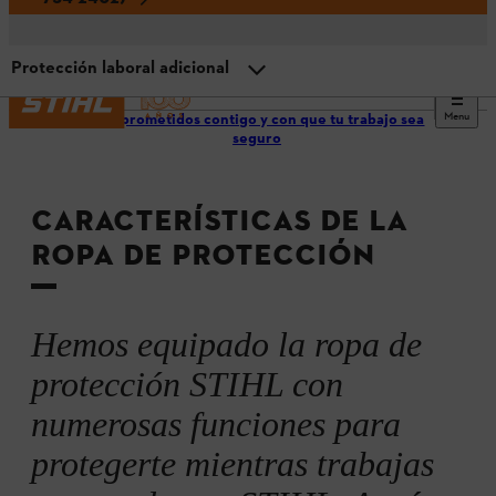
Protección laboral adicional
Menu
Comprometidos contigo y con que tu trabajo sea
Protección anticorte: Casco, guantes, pantalón de
seguro
seguridad y más
Ajustes
CARACTERÍSTICAS DE LA
ROPA DE PROTECCIÓN
Equipamiento funcional
Hemos equipado la ropa de
Composición del material
protección STIHL con
numerosas funciones para
Protección laboral adicional
protegerte mientras trabajas