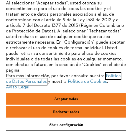
SUSCRÍBETE AQUÍ
Al seleccionar "Aceptar todas", usted otorga su
consentimiento para el uso de todas las cookies y el
tratamiento de datos personales asociados a ellas, de
TU NAVEGADOR NO ES
conformidad con el artículo 9 de la Ley 1581 de 2012 y el
COMPATIBLE
artículo 7 del Decreto 1377 de 2013 (Régimen Colombiano
#STIHLCOLOMBIA
de Protección de Datos). Al seleccionar "Rechazar todas"
usted rechaza el uso de cualquier cookie que no sea
estrictamente necesaria. En “Configuración” puede aceptar
El navegador que estás utilizando no es compatible con
o rechazar el uso de cookies de forma individual. Usted
nuestra página web. Para que puedas disfrutar de nuestro
puede retirar su consentimiento para el uso de cookies
contenido, utiliza uno de los siguientes navegadores:
individuales o de todas las cookies en cualquier momento,
con efectos a futuro, en la sección de "Cookies" en el pie de
página.
Para más información, por favor consulte nuestra
Política
Nuestra empresa
firefox
chrome
de Datos Personales
y nuestra
Política de Cookies
.
Aviso Legal
safari
edge
Aceptar todas
Preguntas frecuentes
samsung
Rechazar todas
Abrir configuración
Contacto