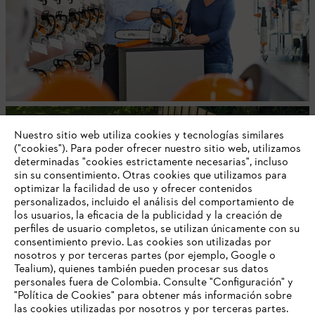
Encuentre las instrucciones de uso de STIHL
Nuestro sitio web utiliza cookies y tecnologías similares
("cookies"). Para poder ofrecer nuestro sitio web, utilizamos
determinadas "cookies estrictamente necesarias", incluso
sin su consentimiento. Otras cookies que utilizamos para
optimizar la facilidad de uso y ofrecer contenidos
¡No te pierdas nuestras novedades!
personalizados, incluido el análisis del comportamiento de
Suscríbete a nuestro newsletter STIHL.
los usuarios, la eficacia de la publicidad y la creación de
perfiles de usuario completos, se utilizan únicamente con su
consentimiento previo. Las cookies son utilizadas por
E-mail
nosotros y por terceras partes (por ejemplo, Google o
Tealium), quienes también pueden procesar sus datos
personales fuera de Colombia. Consulte "Configuración" y
"Política de Cookies" para obtener más información sobre
las cookies utilizadas por nosotros y por terceras partes.