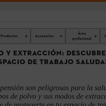
para un entorno de trabajo saludable
ara
Conocimientos útiles de profesionales para
Comprometidos
Área
profesionales
traba
Productos
Accesorios
profesional
VO Y EXTRACCIÓN: DESCUBR
SPACIO DE TRABAJO SALUDA
spensión son peligrosas para la sal
olvo
ipos de polvo y sus modos de extrac
 de protegerte en tu espacio de tra