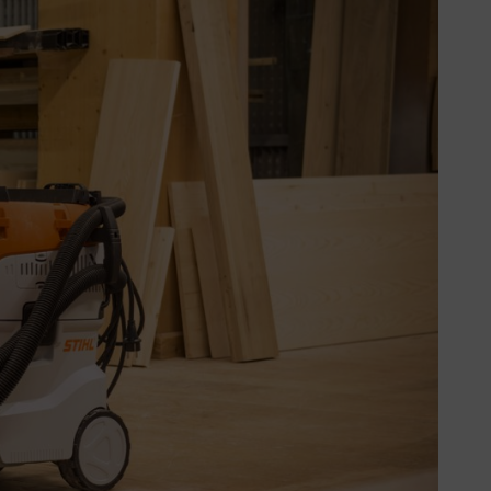
le
 suciedad y polvo, que se
te. Por eso se han definido las