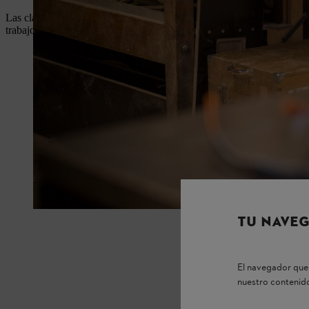
Las clases de polvo indican la peligrosidad de tipos de polvo específic
trabajo.
TU NAVEG
El navegador que 
nuestro contenido