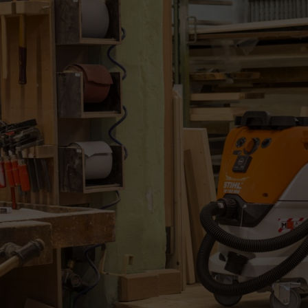
uada para un entorno de trabajo más saludab
 de calefacción u otros trabajos de renovación, generarás constantemente
lvo varía, al igual que su inocuidad para las personas y el medioambien
ulas de polvo y que puedas protegerte contra ellas de forma eficaz.