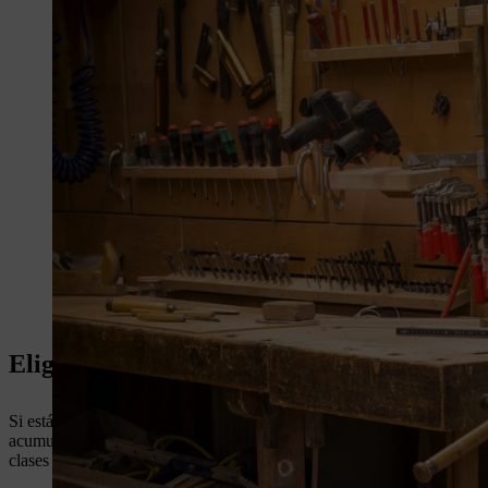
Elige la clase de extracción de polvo adec
Si estás realizando trabajos de carpintería, la instalación de sistemas
acumularán en tu lugar de trabajo. La composición de estos tipos de po
clases de polvo, para ayudarte a conocer los diferentes tipos de partíc