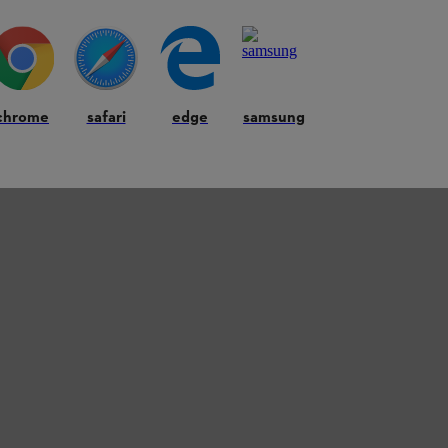
chrome
safari
edge
samsung