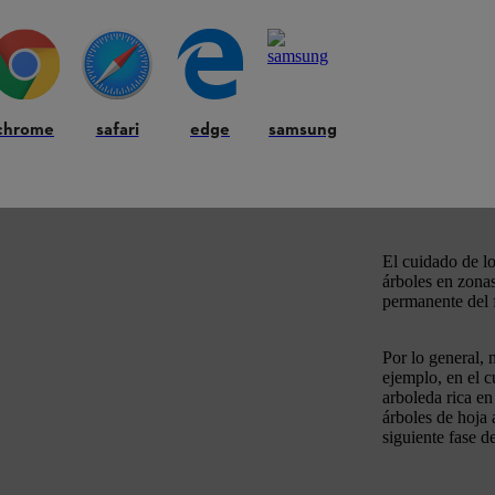
sques de latifoliadas (especies de hoja ancha) es: «La frondosidad deb
con alturas de árbol a partir de 2 metros y un diámetro de árbol inferio
, muchas tormentas han arrancado innumerables árboles. El calor y la s
chrome
safari
edge
samsung
es pérdidas para el sector de la silvicultura. La buena noticia es que,
El cuidado de l
árboles en zonas
permanente del 
Por lo general, 
ejemplo, en el 
arboleda rica en
árboles de hoja
siguiente fase d