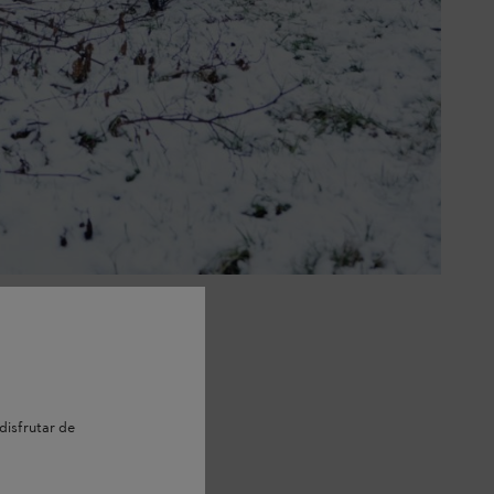
ción de la necesidad: los meses de otoño e invierno son los más
o medio de 930 € por hectárea.
disfrutar de
lidad y la estructura de las