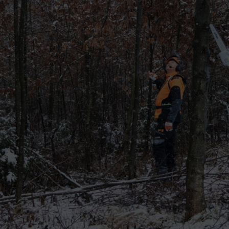
das en el bosque hasta el inicio de la poda
áquinas de poda y
motosierras
r a cabo el cuidado de los bosques jóvenes de forma ergonómica y có
estal de Arnsberg
es
te mejorar y facilitar los trabajos de poda futuros. Garantiza la calida
 hayan alcanzado una altura de hasta 12 metros.