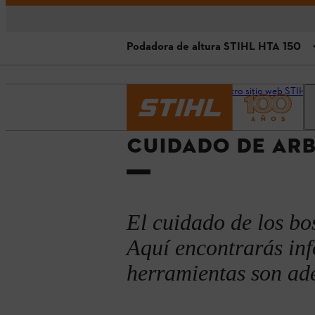
Podadora de altura STIHL HTA 150
Cuidado de bosques jóvenes: He
Página principal
Nuestro sitio web STIHL 
Podadora de altura STIHL HTA 1
CUIDADO DE ARB
Video: Cuidado de bosques jóve
Análisis de áreas forestales
¿Cuándo actuar?
El cuidado de los bos
El futuro de la conservación de l
Aquí encontrarás in
herramientas son ad