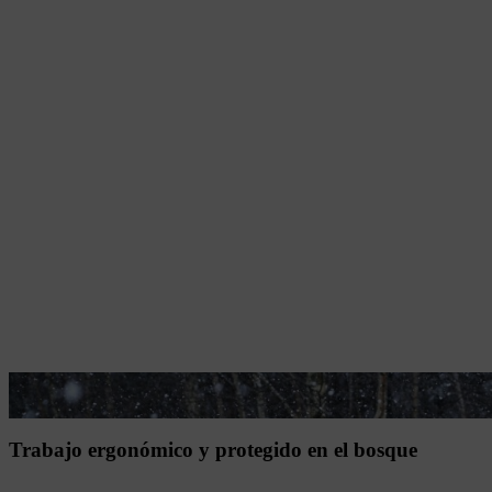
Para el cuidado de las arboledas jóvenes se necesitan equipos adecuado
Trabajo ergonómico y protegido en el bosque