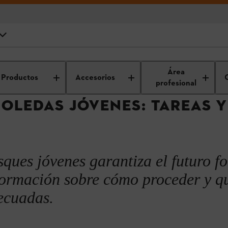
rramientas
para profesionales
Sector forestal
Jungbestandspflege
Área
Productos
Accesorios
50
profesional
OLEDAS JÓVENES: TAREAS Y
nes
ques jóvenes garantiza el futuro fo
os bosques jóvenes
formación sobre cómo proceder y q
ecuadas.