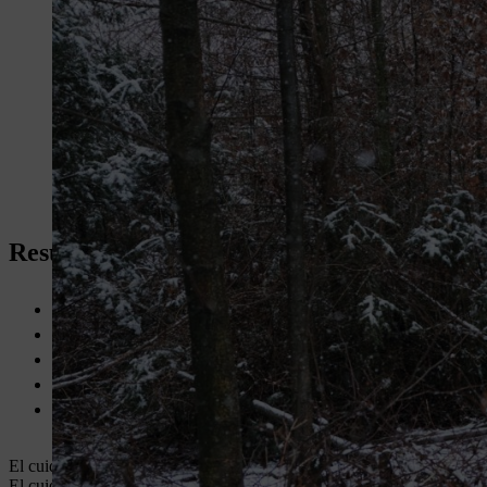
Resumen: Cuidado de bosques jóvenes
El cuidado de los bosques jóvenes incluye la aplicación de medi
Los equipos adecuados son
desbrozadoras
(motoguadañas), m
La
podadora de altura a batería STIHL HTA 150
permite lleva
Aspecto fundamental del trabajo en el Centro de Formación For
Cada 3-5 años se realiza una evaluación y marcado de los árbol
El cuidado de los bosques jóvenes es sumamente importante porque permi
El cuidado de los bosques jóvenes debe realizarse cuando los árboles