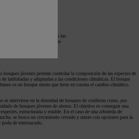
e mantenerse densa». Se
r a 7 cm.
equía también ponen en peligro las
 gracias a la reforestación, los
os bosques jóvenes permite controlar la composición de las especies de
 de latifoliadas y adaptarlas a las condiciones climáticas. El bosque
futuro es un bosque mixto que tiene en cuenta el cambio climático.
no se interviene en la densidad de bosques de coníferas como, por
cuidado de bosques jóvenes de abetos. El objetivo es conseguir una
 especies, estructurada y estable. En el caso de una arboleda de
 ancha, se busca un crecimiento cerrado y mixto con opciones para la
e poda de entresacado.