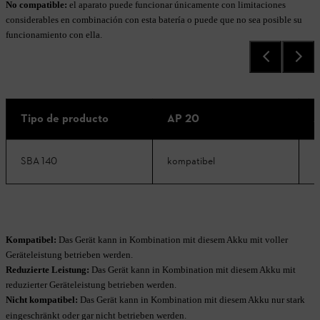
No compatible:
el aparato puede funcionar únicamente con limitaciones
considerables en combinación con esta batería o puede que no sea posible su
funcionamiento con ella.
Tipo de producto
AP 20
A
SBA 140
kompatibel
k
Kompatibel:
Das Gerät kann in Kombination mit diesem Akku mit voller
Geräteleistung betrieben werden.
Reduzierte Leistung:
Das Gerät kann in Kombination mit diesem Akku mit
reduzierter Geräteleistung betrieben werden.
Nicht kompatibel:
Das Gerät kann in Kombination mit diesem Akku nur stark
eingeschränkt oder gar nicht betrieben werden.