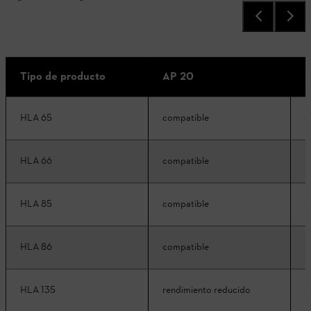
Tipo de producto
AP 20
A
HLA 65
compatible
c
HLA 66
compatible
c
HLA 85
compatible
c
HLA 86
compatible
c
HLA 135
rendimiento reducido
c