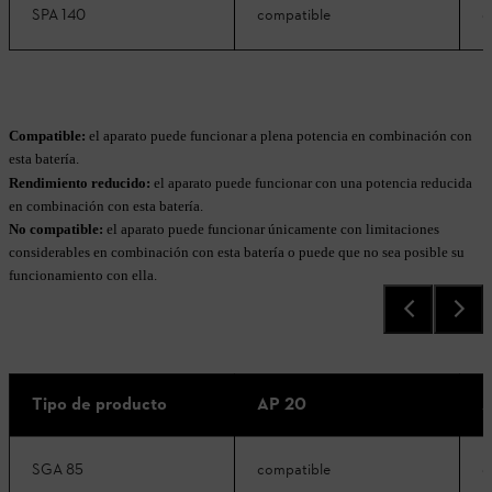
SPA 140
compatible
c
Compatible:
el aparato puede funcionar a plena potencia en combinación con
esta batería.
Rendimiento reducido:
el aparato puede funcionar con una potencia reducida
en combinación con esta batería.
No compatible:
el aparato puede funcionar únicamente con limitaciones
considerables en combinación con esta batería o puede que no sea posible su
funcionamiento con ella.
Tipo de producto
AP 20
A
SGA 85
compatible
c