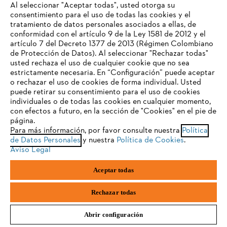
Al seleccionar "Aceptar todas", usted otorga su
consentimiento para el uso de todas las cookies y el
tratamiento de datos personales asociados a ellas, de
TU NAVEGADOR NO ES
conformidad con el artículo 9 de la Ley 1581 de 2012 y el
COMPATIBLE
Sistema de baterías STIHL AP
artículo 7 del Decreto 1377 de 2013 (Régimen Colombiano
de Protección de Datos). Al seleccionar "Rechazar todas"
usted rechaza el uso de cualquier cookie que no sea
Las herramientas eléctricas a batería de alto rendimiento del sistema
estrictamente necesaria. En “Configuración” puede aceptar
El navegador que estás utilizando no es compatible con
AP han sido desarrolladas para uso profesional en paisajismo,
o rechazar el uso de cookies de forma individual. Usted
nuestra página web. Para que puedas disfrutar de nuestro
jardinería y cuidado de árboles.
puede retirar su consentimiento para el uso de cookies
contenido, utiliza uno de los siguientes navegadores:
Sistema de baterías STIHL AP
individuales o de todas las cookies en cualquier momento,
con efectos a futuro, en la sección de "Cookies" en el pie de
página.
Para más información, por favor consulte nuestra
Política
firefox
chrome
de Datos Personales
y nuestra
Política de Cookies
.
Aviso Legal
Preguntas frecuentes
safari
edge
Aceptar todas
Las máquinas del sistema AP de STIHL están diseñadas
samsung
especialmente para el uso profesional y las aplicaciones exigentes y
Rechazar todas
frecuentes. Las principales áreas de aplicación comprenden:
Abrir configuración
Jardinería y paisajismo