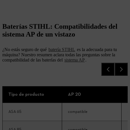
Baterías STIHL: Compatibilidades del
sistema AP de un vistazo
¿No estás seguro de qué
batería STIHL
es la adecuada para tu
máquina? Nuestro resumen aclara todas las preguntas sobre la
compatibilidad de las baterías del
sistema AP
.
Tipo de producto
AP 20
A
ASA 65
compatible
c
ASA 85
compatible
c