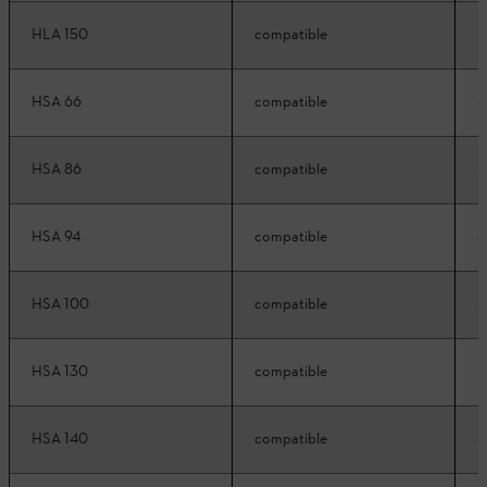
HLA 150
compatible
R
HSA 66
compatible
c
HSA 86
compatible
c
HSA 94
compatible
c
HSA 100
compatible
c
HSA 130
compatible
c
HSA 140
compatible
c