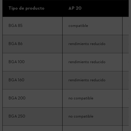
Tipo de producto
AP 20
A
BGA 85
compatible
c
BGA 86
rendimiento reducido
c
BGA 100
rendimiento reducido
c
BGA 160
rendimiento reducido
c
BGA 200
no compatible
c
BGA 250
no compatible
c