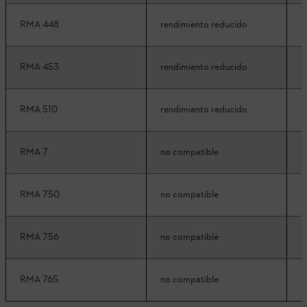
RMA 448
rendimiento reducido
c
RMA 453
rendimiento reducido
c
RMA 510
rendimiento reducido
c
RMA 7
no compatible
c
RMA 750
no compatible
c
RMA 756
no compatible
c
RMA 765
no compatible
c