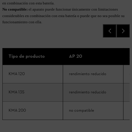
en combinación con esta batería.
No compatible:
el aparato puede funcionar únicamente con limitaciones
considerables en combinación con esta batería o puede que no sea posible su
funcionamiento con ella.
Tipo de producto
AP 20
A
KMA 120
rendimiento reducido
c
KMA 135
rendimiento reducido
c
KMA 200
no compatible
r