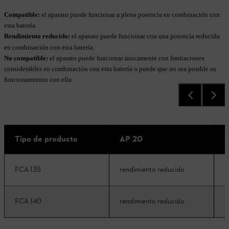
Compatible:
el aparato puede funcionar a plena potencia en combinación con
esta batería.
Rendimiento reducido:
el aparato puede funcionar con una potencia reducida
en combinación con esta batería.
No compatible:
el aparato puede funcionar únicamente con limitaciones
considerables en combinación con esta batería o puede que no sea posible su
funcionamiento con ella.
Tipo de producto
AP 20
A
FCA 135
rendimiento reducido
c
FCA 140
rendimiento reducido
c