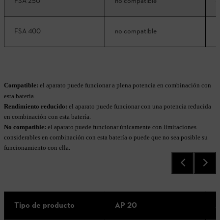
FSA 250
no compatible
c
FSA 400
no compatible
n
Compatible:
el aparato puede funcionar a plena potencia en combinación con
esta batería.
Rendimiento reducido:
el aparato puede funcionar con una potencia reducida
en combinación con esta batería.
No compatible:
el aparato puede funcionar únicamente con limitaciones
considerables en combinación con esta batería o puede que no sea posible su
funcionamiento con ella.
Tipo de producto
AP 20
A