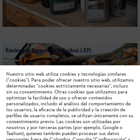
Equipos de Protección Individual / EPI
Nuestro sitio web utiliza cookies y tecnologías similares
("cookies"). Para poder ofrecer nuestro sitio web, utilizamos
¡No te pierdas nuestras novedades!
determinadas "cookies estrictamente necesarias", incluso
Suscríbete a nuestro newsletter STIHL.
sin su consentimiento. Otras cookies que utilizamos para
optimizar la facilidad de uso y ofrecer contenidos
personalizados, incluido el análisis del comportamiento de
E-mail
los usuarios, la eficacia de la publicidad y la creación de
perfiles de usuario completos, se utilizan únicamente con su
consentimiento previo. Las cookies son utilizadas por
nosotros y por terceras partes (por ejemplo, Google o
Tealium), quienes también pueden procesar sus datos
SUSCRÍBETE AQUÍ
personales fuera de Colombia. Consulte "Configuración" y