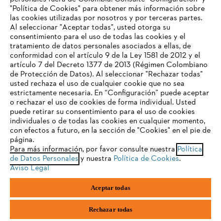
"Política de Cookies" para obtener más información sobre
las cookies utilizadas por nosotros y por terceras partes.
Al seleccionar "Aceptar todas", usted otorga su
consentimiento para el uso de todas las cookies y el
#STIHLCOLOMBIA
tratamiento de datos personales asociados a ellas, de
TU NAVEGADOR NO ES
conformidad con el artículo 9 de la Ley 1581 de 2012 y el
COMPATIBLE
artículo 7 del Decreto 1377 de 2013 (Régimen Colombiano
de Protección de Datos). Al seleccionar "Rechazar todas"
usted rechaza el uso de cualquier cookie que no sea
estrictamente necesaria. En “Configuración” puede aceptar
El navegador que estás utilizando no es compatible con
o rechazar el uso de cookies de forma individual. Usted
nuestra página web. Para que puedas disfrutar de nuestro
puede retirar su consentimiento para el uso de cookies
contenido, utiliza uno de los siguientes navegadores:
individuales o de todas las cookies en cualquier momento,
Nuestra empresa
con efectos a futuro, en la sección de "Cookies" en el pie de
página.
Para más información, por favor consulte nuestra
Política
firefox
chrome
de Datos Personales
y nuestra
Política de Cookies
.
Preguntas frecuentes
Aviso Legal
safari
edge
Aceptar todas
samsung
Contacto
Rechazar todas