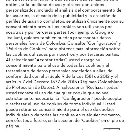
optimizar la facilidad de uso y ofrecer contenidos
personalizados, incluido el análisis del comportamiento de
los usuarios, la eficacia de la publicidad y la creación de
perfiles de usuario completos, se utilizan únicamente con su
consentimiento previo. Las cookies son utilizadas por
nosotros y por terceras partes (por ejemplo, Google o
Tealium), quienes también pueden procesar sus datos
personales fuera de Colombia. Consulte "Configuración" y
Nuestra empresa
"Política de Cookies" para obtener más información sobre
las cookies utilizadas por nosotros y por terceras partes.
Al seleccionar "Aceptar todas", usted otorga su
consentimiento para el uso de todas las cookies y el
Preguntas frecuentes
tratamiento de datos personales asociados a ellas, de
TU NAVEGADOR NO ES
conformidad con el artículo 9 de la Ley 1581 de 2012 y el
COMPATIBLE
artículo 7 del Decreto 1377 de 2013 (Régimen Colombiano
de Protección de Datos). Al seleccionar "Rechazar todas"
usted rechaza el uso de cualquier cookie que no sea
Contacto
estrictamente necesaria. En “Configuración” puede aceptar
El navegador que estás utilizando no es compatible con
o rechazar el uso de cookies de forma individual. Usted
nuestra página web. Para que puedas disfrutar de nuestro
puede retirar su consentimiento para el uso de cookies
contenido, utiliza uno de los siguientes navegadores:
individuales o de todas las cookies en cualquier momento,
con efectos a futuro, en la sección de "Cookies" en el pie de
página.
Política tratamiento de datos personales
Aviso legal