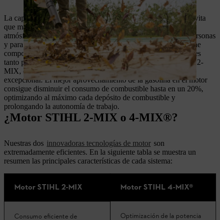
La capa de aire limpio de aire que barre los gases quemados evita
que más de un 80% de la mezcla sin quemar se escape a la
atmósfera. Se reducen las emisiones contaminantes para las personas
y para el medio ambiente, ya que la mezcla sin quemar contiene
componentes derivados de la gasolina que resultan perjudiciales
tanto para el entorno como para los usuarios. El motor STIHL 2-
MIX, con un diseño ligero, ofrece también un rendimiento
excepcional. El mejor aprovechamiento de la gasolina en el motor
consigue disminuir el consumo de combustible hasta en un 20%,
optimizando al máximo cada depósito de combustible y
prolongando la autonomía de trabajo.
¿Motor STIHL 2-MIX o 4-MIX®?
Nuestras dos
innovadoras tecnologías de motor
son
extremadamente eficientes. En la siguiente tabla se muestra un
resumen las principales características de cada sistema:
Motor STIHL 2-MIX
Motor STIHL 4-MIX®
Optimización de la potencia
Consumo eficiente de