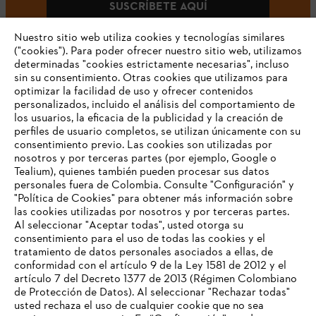
SUSCRÍBETE AQUÍ
Nuestro sitio web utiliza cookies y tecnologías similares
("cookies"). Para poder ofrecer nuestro sitio web, utilizamos
determinadas "cookies estrictamente necesarias", incluso
#STIHLCOLOMBIA
sin su consentimiento. Otras cookies que utilizamos para
optimizar la facilidad de uso y ofrecer contenidos
personalizados, incluido el análisis del comportamiento de
los usuarios, la eficacia de la publicidad y la creación de
perfiles de usuario completos, se utilizan únicamente con su
consentimiento previo. Las cookies son utilizadas por
nosotros y por terceras partes (por ejemplo, Google o
Tealium), quienes también pueden procesar sus datos
personales fuera de Colombia. Consulte "Configuración" y
Nuestra empresa
"Política de Cookies" para obtener más información sobre
las cookies utilizadas por nosotros y por terceras partes.
Al seleccionar "Aceptar todas", usted otorga su
consentimiento para el uso de todas las cookies y el
Preguntas frecuentes
tratamiento de datos personales asociados a ellas, de
TU NAVEGADOR NO ES
conformidad con el artículo 9 de la Ley 1581 de 2012 y el
COMPATIBLE
artículo 7 del Decreto 1377 de 2013 (Régimen Colombiano
de Protección de Datos). Al seleccionar "Rechazar todas"
usted rechaza el uso de cualquier cookie que no sea
Contacto