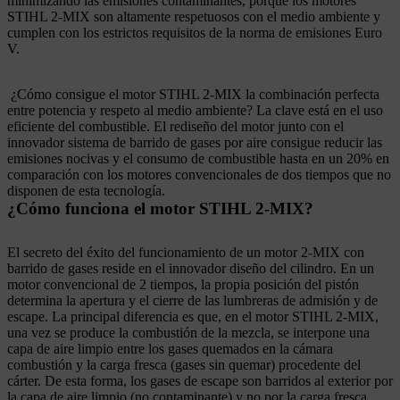
minimizando las emisiones contaminantes, porque los motores
STIHL 2-MIX son altamente respetuosos con el medio ambiente y
cumplen con los estrictos requisitos de la norma de emisiones Euro
V.
¿Cómo consigue el motor STIHL 2-MIX la combinación perfecta
entre potencia y respeto al medio ambiente? La clave está en el uso
eficiente del combustible. El rediseño del motor junto con el
innovador sistema de barrido de gases por aire consigue reducir las
emisiones nocivas y el consumo de combustible hasta en un 20% en
comparación con los motores convencionales de dos tiempos que no
disponen de esta tecnología.
¿Cómo funciona el motor STIHL 2-MIX?
El secreto del éxito del funcionamiento de un motor 2-MIX con
barrido de gases reside en el innovador diseño del cilindro. En un
motor convencional de 2 tiempos, la propia posición del pistón
determina la apertura y el cierre de las lumbreras de admisión y de
escape. La principal diferencia es que, en el motor STIHL 2-MIX,
una vez se produce la combustión de la mezcla, se interpone una
capa de aire limpio entre los gases quemados en la cámara
combustión y la carga fresca (gases sin quemar) procedente del
cárter. De esta forma, los gases de escape son barridos al exterior por
la capa de aire limpio (no contaminante) y no por la carga fresca.